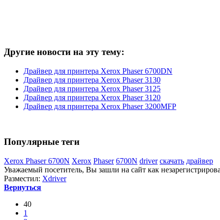
Другие новости на эту тему:
Драйвер для принтера Xerox Phaser 6700DN
Драйвер для принтера Xerox Phaser 3130
Драйвер для принтера Xerox Phaser 3125
Драйвер для принтера Xerox Phaser 3120
Драйвер для принтера Xerox Phaser 3200MFP
Популярные теги
Xerox Phaser 6700N
Xerox
Phaser
6700N
driver
скачать
драйвер
Уважаемый посетитель, Вы зашли на сайт как незарегистриров
Разместил:
Xdriver
Вернуться
40
1