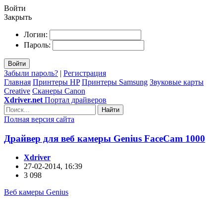
Войти
Закрыть
Логин:
Пароль:
Войти
Забыли пароль?
|
Регистрация
Главная
Принтеры HP
Принтеры Samsung
Звуковые карты
Creative
Сканеры Canon
Xdriver.net
Портал драйверов
Найти
Полная версия сайта
Драйвер для веб камеры Genius FaceCam 1000
Xdriver
27-02-2014, 16:39
3 098
Веб камеры Genius