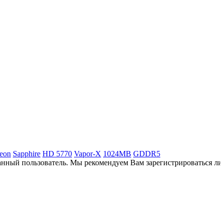
eon
Sapphire
HD 5770
Vapor-X
1024MB
GDDR5
анный пользователь. Мы рекомендуем Вам зарегистрироваться ли