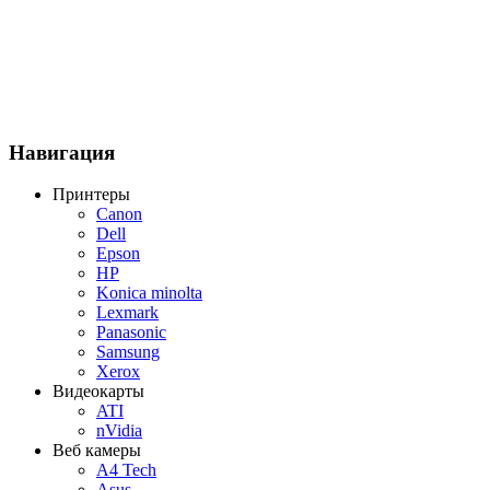
Навигация
Принтеры
Canon
Dell
Epson
HP
Konica minolta
Lexmark
Panasonic
Samsung
Xerox
Видеокарты
ATI
nVidia
Веб камеры
A4 Tech
Asus