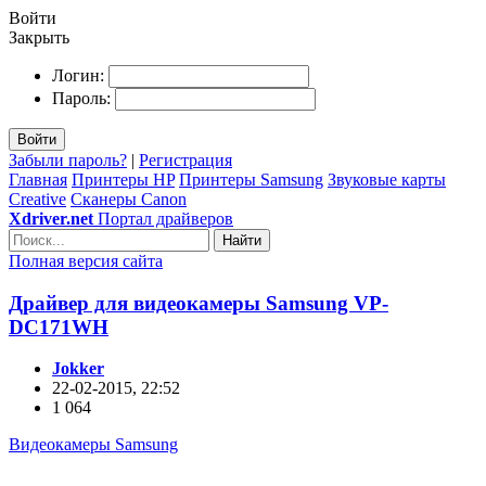
Войти
Закрыть
Логин:
Пароль:
Войти
Забыли пароль?
|
Регистрация
Главная
Принтеры HP
Принтеры Samsung
Звуковые карты
Creative
Сканеры Canon
Xdriver.net
Портал драйверов
Найти
Полная версия сайта
Драйвер для видеокамеры Samsung VP-
DC171WH
Jokker
22-02-2015, 22:52
1 064
Видеокамеры Samsung