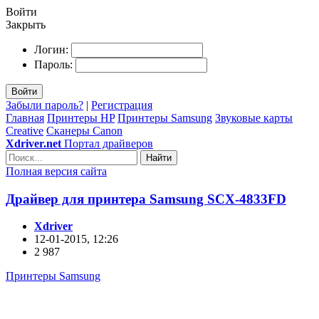
Войти
Закрыть
Логин:
Пароль:
Войти
Забыли пароль?
|
Регистрация
Главная
Принтеры HP
Принтеры Samsung
Звуковые карты
Creative
Сканеры Canon
Xdriver.net
Портал драйверов
Найти
Полная версия сайта
Драйвер для принтера Samsung SCX-4833FD
Xdriver
12-01-2015, 12:26
2 987
Принтеры Samsung