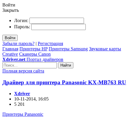
Войти
Закрыть
Логин:
Пароль:
Войти
Забыли пароль?
|
Регистрация
Главная
Принтеры HP
Принтеры Samsung
Звуковые карты
Creative
Сканеры Canon
Xdriver.net
Портал драйверов
Найти
Полная версия сайта
Драйвер для принтера Panasonic KX-MB763 RU
Xdriver
10-11-2014, 16:05
5 201
Принтеры Panasonic