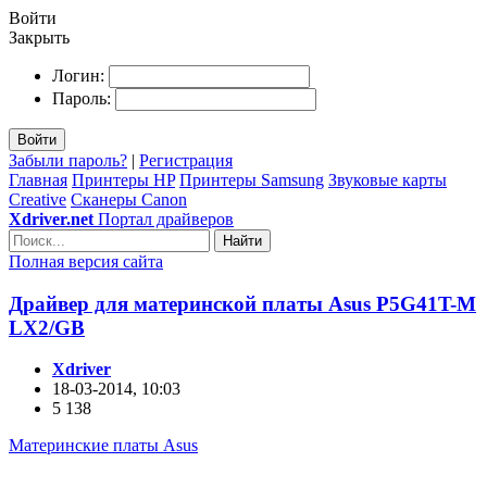
Войти
Закрыть
Логин:
Пароль:
Войти
Забыли пароль?
|
Регистрация
Главная
Принтеры HP
Принтеры Samsung
Звуковые карты
Creative
Сканеры Canon
Xdriver.net
Портал драйверов
Найти
Полная версия сайта
Драйвер для материнской платы Asus P5G41T-M
LX2/GB
Xdriver
18-03-2014, 10:03
5 138
Материнские платы Asus