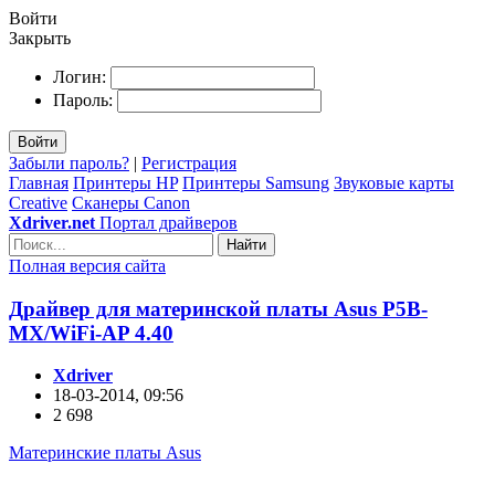
Войти
Закрыть
Логин:
Пароль:
Войти
Забыли пароль?
|
Регистрация
Главная
Принтеры HP
Принтеры Samsung
Звуковые карты
Creative
Сканеры Canon
Xdriver.net
Портал драйверов
Найти
Полная версия сайта
Драйвер для материнской платы Asus P5B-
MX/WiFi-AP 4.40
Xdriver
18-03-2014, 09:56
2 698
Материнские платы Asus