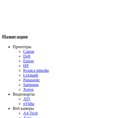
Навигация
Принтеры
Canon
Dell
Epson
HP
Konica minolta
Lexmark
Panasonic
Samsung
Xerox
Видеокарты
ATI
nVidia
Веб камеры
A4 Tech
Asus