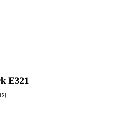
k E321
5 |