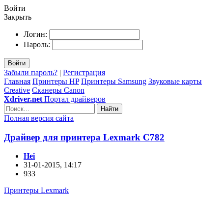
Войти
Закрыть
Логин:
Пароль:
Войти
Забыли пароль?
|
Регистрация
Главная
Принтеры HP
Принтеры Samsung
Звуковые карты
Creative
Сканеры Canon
Xdriver.net
Портал драйверов
Найти
Полная версия сайта
Драйвер для принтера Lexmark C782
Hei
31-01-2015, 14:17
933
Принтеры Lexmark