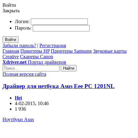
Войти
Закрыть
Логин:
Пароль:
Войти
Забыли пароль?
|
Регистрация
Главная
Принтеры HP
Принтеры Samsung
Звуковые карты
Creative
Сканеры Canon
Xdriver.net
Портал драйверов
Найти
Полная версия сайта
Драйвер для нетбука Asus Eee PC 1201NL
Hei
4-02-2015, 10:46
1 936
Ноутбуки Asus