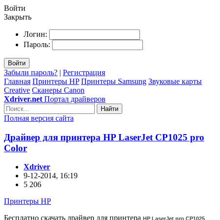
Войти
Закрыть
Логин:
Пароль:
Войти
Забыли пароль?
|
Регистрация
Главная
Принтеры HP
Принтеры Samsung
Звуковые карты
Creative
Сканеры Canon
Xdriver.net
Портал драйверов
Найти
Полная версия сайта
Драйвер для принтера HP LaserJet CP1025 pro
Color
Xdriver
9-12-2014, 16:19
5 206
Принтеры HP
Бесплатно скачать драйвер для принтера
HP LaserJet pro CP1025