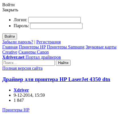
Войти
Закрыть
Логин:
Пароль:
Войти
Забыли пароль?
|
Регистрация
Главная
Принтеры HP
Принтеры Samsung
Звуковые карты
Creative
Сканеры Canon
Xdriver.net
Портал драйверов
Найти
Полная версия сайта
Драйвер для принтера HP LaserJet 4350 dtn
Xdriver
9-12-2014, 15:59
1 847
Принтеры HP