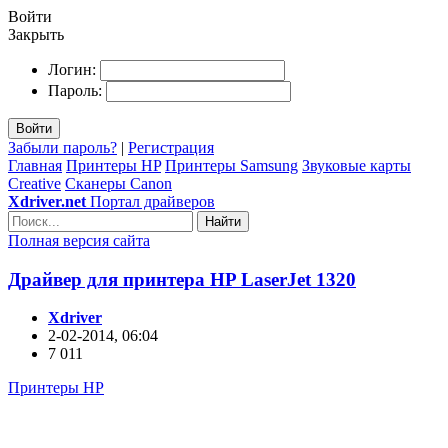
Войти
Закрыть
Логин:
Пароль:
Войти
Забыли пароль?
|
Регистрация
Главная
Принтеры HP
Принтеры Samsung
Звуковые карты
Creative
Сканеры Canon
Xdriver.net
Портал драйверов
Найти
Полная версия сайта
Драйвер для принтера HP LaserJet 1320
Xdriver
2-02-2014, 06:04
7 011
Принтеры HP