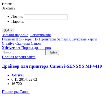
Войти
Закрыть
Логин:
Пароль:
Войти
Забыли пароль?
|
Регистрация
Главная
Принтеры HP
Принтеры Samsung
Звуковые карты
Creative
Сканеры Canon
Xdriver.net
Портал драйверов
Найти
Полная версия сайта
Драйвер для принтера Canon i-SENSYS MF4410
Xdriver
6-11-2014, 22:02
16 720
Принтеры Canon