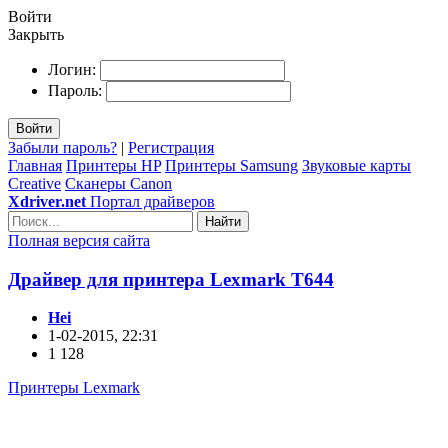
Войти
Закрыть
Логин:
Пароль:
Войти
Забыли пароль?
|
Регистрация
Главная
Принтеры HP
Принтеры Samsung
Звуковые карты
Creative
Сканеры Canon
Xdriver.net
Портал драйверов
Найти
Полная версия сайта
Драйвер для принтера Lexmark T644
Hei
1-02-2015, 22:31
1 128
Принтеры Lexmark