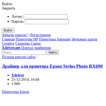
Войти
Закрыть
Логин:
Пароль:
Войти
Забыли пароль?
|
Регистрация
Главная
Принтеры HP
Принтеры Samsung
Звуковые карты
Creative
Сканеры Canon
Xdriver.net
Портал драйверов
Найти
Полная версия сайта
Драйвер для принтера Epson Stylus Photo RX690
Xdriver
25-12-2014, 16:44
1 960
Принтеры Epson